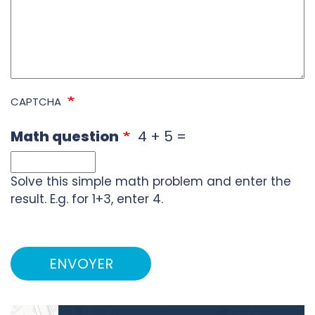
à
contacter
?
CAPTCHA
Math question
4 + 5 =
Solve this simple math problem and enter the
result. E.g. for 1+3, enter 4.