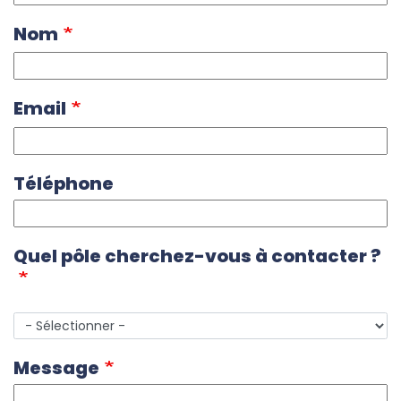
Nom
Email
Téléphone
Quel pôle cherchez-vous à contacter ?
Quel
pôle
cherchez-
Message
vous